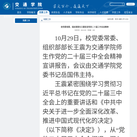
学校首页
首页
学院概况
党群工作
师资队伍
人才培养
学科专业
科学研究
人才招聘
学团工作
招生就业
理事单位
党群工作
当前位置：首页-党群工作-正文
党群工作
校党委常委、组织部部长王震宣讲党的二十届三中全会精神
发布时间：2024-10-30
浏览量：
1203
10月29日，校党委常委、
组织部部长王震为交通学院师
生作党的二十届三中全会精神
宣讲报告，会议由交通学院党
委书记岳国伟主持。
王震紧密围绕学习贯彻习
近平总书记在党的二十届三中
全会上的重要讲话和《中共中
央关于进一步全面深化改革、
推进中国式现代化的决定》
（以下简称《决定》），从“党