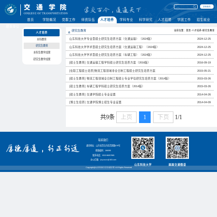
学校首页
首页
学院概况
党群工作
师资队伍
人才培养
学科专业
科学研究
人才招聘
学团工作
招生就业
理事单位
研究生教育
当前位置：首页-人才培养-研究生教育
人才培养
山东科技大学专业型硕士研究生培养方案（交通运输）（2024版）
2024-12-25
本科教育
研究生教育
山东科技大学学术型硕士研究生培养方案（交通运输工程）（2024版）
2024-12-25
本科生教学成果
山东科技大学学术型硕士研究生培养方案（车辆工程）（2024版）
2024-12-25
研究生教学成果
[硕士生教育] 交通运输工程学科硕士研究生培养方案（2016版）
2016-09-19
[在职工程硕士培养]物流工程领域非全日制工程硕士研究生培养方案
2015-05-21
[硕士生教育] 物流工程领域全日制工程硕士专业学位研究生培养方案（2014版）
2015-03-26
[硕士生教育] 车辆工程学科硕士研究生培养方案（2014版）
2015-03-26
[硕士生教育] 交通学院硕士专业设置
2014-04-26
[博士生培养] 交通学院博士招生专业设置
2014-04-09
共9条
上页
1
下页
1/1
联系我们
通讯地址：山东省青岛市前湾港路579号
邮政编码：266590
联系电话：0532-86057885
办公信箱：jtxyxwzx@163.com
山东科技大学
嵙嵙交通微语
Copyright@山东科技大学交通学院 All Rights Reserved