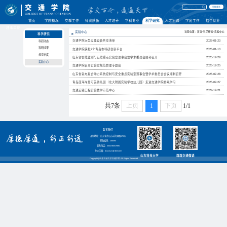
学校首页
首页
学院概况
党群工作
师资队伍
人才培养
学科专业
科学研究
人才招聘
学团工作
招生就业
理事单位
实验中心
当前位置：首页-科学研究-实验中心
科学研究
交通学院大型仪器设备共享清单
2026-01-23
科研动态
科研成果
交通学院获批2个青岛市科研创新平台
2026-01-13
规章制度
山东省智能监测与运维重点实验室理事会暨学术委员会顺利召开
2025-12-29
实验中心
交通学院召开实验室规范管理专题会
2025-12-25
山东省氢电复合动力系统控制与安全重点实验室理事会暨学术委员会会议顺利召开
2025-07-28
青岛西海岸爱可美幼儿园（北大附属实验学校幼儿园）走进交通学院参观学习
2025-07-27
交通运输工程实验教学示范中心
2024-12-21
共7条
上页
1
下页
1/1
联系我们
通讯地址：山东省青岛市前湾港路579号
邮政编码：266590
联系电话：0532-86057885
办公信箱：jtxyxwzx@163.com
山东科技大学
嵙嵙交通微语
Copyright@山东科技大学交通学院 All Rights Reserved