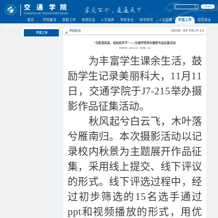
学校首页
首页
学院概况
党群工作
师资队伍
人才培养
学科专业
科学研究
人才招聘
学团工作
招生就业
理事单位
学团新闻
当前位置：首页-学团工作-正文
学团工作
“光影递美意，金秋绽芳华”——交通学院举办摄影作品征集活动
发布时间：2023-11-15
浏览量：
225
为丰富学生课余生活，鼓
励学生记录美丽科大，11月11
日，交通学院于J7-215举办摄
影作品征集活动。
秋风起兮白云飞，木叶落
兮雁南归。本次摄影活动以记
录校内秋景为主题展开作品征
集，采用线上提交、线下评议
的形式。线下评选过程中，经
过初步筛选的15名选手通过
ppt和视频播放的形式，用优