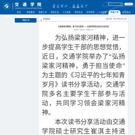
学校首页
首页
学院概况
党群工作
师资队伍
人才培养
学科专业
科学研究
人才招聘
学团工作
招生就业
理事单位
学团新闻
当前位置：首页-学团工作-正文
学团工作
弘扬梁家河精神，勇于担当使命——交通学院举办读书分享活动
发布时间：2023-11-23
浏览量：
207
为弘扬梁家河精神，进一
步提高学生干部的思想觉悟，
近日，交通学院举办了“弘扬
梁家河精神，勇于担当使命”
为主题的《习近平的七年知青
岁月》读书分享活动，交通学
院多名主要学生干部参与活
动，共同学习领会梁家河精
神。
本次读书分享活动由交通
学院硕士研究生崔淇主持进