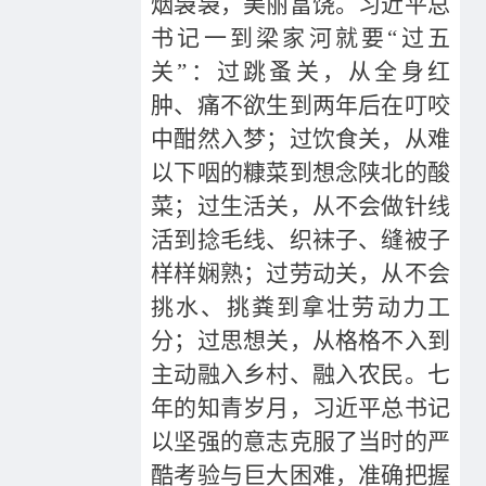
烟袅袅，美丽富饶。习近平总
书记一到梁家河就要“过五
关”：过跳蚤关，从全身红
肿、痛不欲生到两年后在叮咬
中酣然入梦；过饮食关，从难
以下咽的糠菜到想念陕北的酸
菜；过生活关，从不会做针线
活到捻毛线、织袜子、缝被子
样样娴熟；过劳动关，从不会
挑水、挑粪到拿壮劳动力工
分；过思想关，从格格不入到
主动融入乡村、融入农民。七
年的知青岁月，习近平总书记
以坚强的意志克服了当时的严
酷考验与巨大困难，准确把握