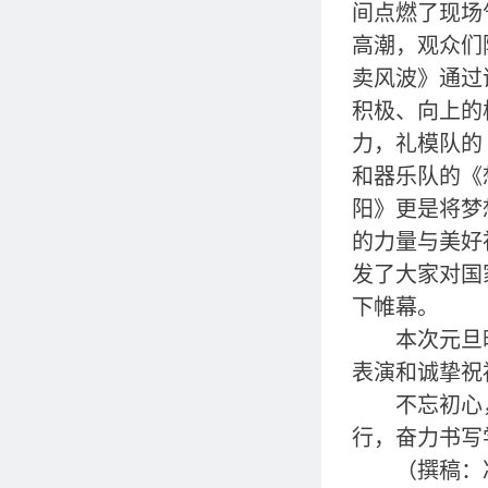
间点燃了现场
高潮，观众们
卖风波》通过
积极、向上的
力，礼模队的
和器乐队的《
阳》更是将梦
的力量与美好
发了大家对国
下帷幕。
本次元旦
表演和诚挚
祝
不忘初心
行，奋力书写
（撰稿：