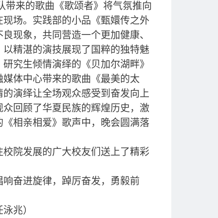
声乐队带来的歌曲《歌颂者》将气氛推向
在现场。实践部的小品《甄嬛传之外
不良现象，共同营造一个更加健康、
》以精湛的演技展现了
国粹的独特魅
。研究生倾情演绎的《贝加尔湖畔》
融媒体中心带来的歌曲《最美的太
情的演绎让全场观众感受到奋发向上
观众回顾了华夏民族的辉煌历史，激
的《相亲相爱》歌声中，晚会圆满落
注校院发展的广大校友们送上了精彩
唱响奋进旋律，踔厉奋发，勇毅前
任泳兆）