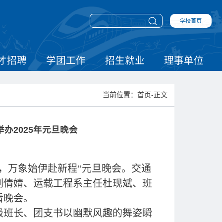
学校首页
才招聘
学团工作
招生就业
理事单位
当前位置：首页-正文
办2025年元旦晚会
世，万象始伊赴新程”元旦晚会。交通
刘倩婧、运载工程系主任杜现斌、班
看晚会。
级班长
、
团支书以幽默风趣的舞姿瞬