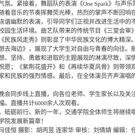
气氛。紧接着，舞蹈队的表演《One Spark》与
随着音乐的节奏挥舞荧光棒，热烈的掌声不断回响
诙谐幽默的表演，引导同学们正视并改进生活中的
校园生活环境。曲艺队带来的传统节目《三堂会审
《民族风走秀》则彰显了中华民族文化的博大精深
想去海边》，展现了大学生对自由与青春的向往。
想、坚持、勇敢和进取的主题展现的淋漓尽致，深
祝愿；《紫荆花盛开》和《再续华夏风骨》则带领
家和民族的强烈情感。最后，在全体演员齐声演唱
晚会同步线上直播，向各位老师、学生家长以及关
福。直播共计6000余人次观看。
，砥砺前行。新的一年，交通学院全体师生将继续
学院发展新篇章！
冯佳恒
摄影：胡丙昱
连家华
审核：刘倩婧
编辑：