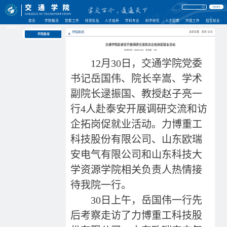
学校首页
首页
学院概况
党群工作
师资队伍
人才培养
学科专业
科学研究
人才招聘
学团工作
招生就业
理事单位
学院新闻
当前位置：首页-正文
学院新闻
交通学院赴泰安开展调研交流和访企拓岗促就业活动
发布时间：2025-01-02
浏览量：
728
12月30日，交通学院党委
书记岳国伟、院长辛嵩、学术
副院长逯振国、教授赵子亮一
行4人赴泰安开展调研交流和访
企拓岗促就业活动。力博重工
科技股份有限公司、山东欧瑞
安电气有限公司和山东科技大
学资源学院相关负责人热情接
待我院一行。
30日上午，岳国伟一行先
后考察走访了力博重工科技股