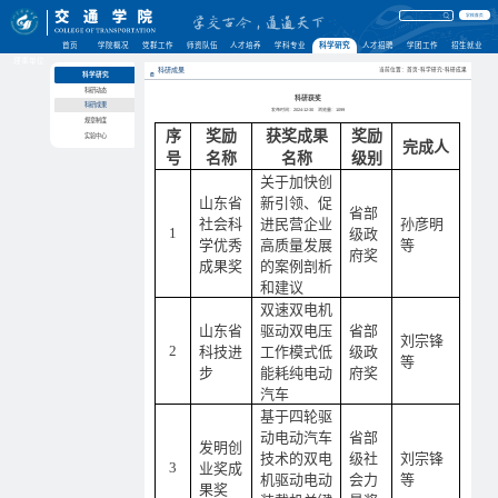
学校首页
首页
学院概况
党群工作
师资队伍
人才培养
学科专业
科学研究
人才招聘
学团工作
招生就业
理事单位
科研成果
当前位置：首页-科学研究-科研成果
科学研究
科研动态
科研获奖
科研成果
发布时间：2024-12-30
浏览量：
1099
规章制度
序
奖励
获奖成果
奖励
实验中心
完成人
号
名称
名称
级别
关于加快创
山东省
新引领、促
省部
社会科
进民营企业
孙彦明
1
级政
学优秀
高质量发展
等
府奖
成果奖
的案例剖析
和建议
双速双电机
山东省
驱动双电压
省部
刘宗锋
2
科技进
工作模式低
级政
等
步
能耗纯电动
府奖
汽车
基于四轮驱
动电动汽车
省部
发明创
技术的双电
级社
刘宗锋
3
业奖成
机驱动电动
会力
等
果奖