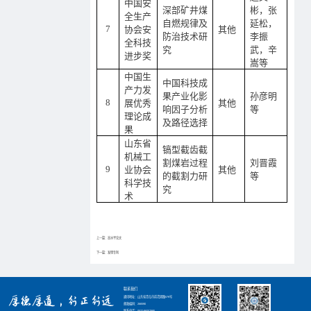
中国安
深部矿井煤
彬
，
张
全生产
自燃规律及
延松
，
7
协会安
其他
防治技术研
李振
全科技
究
武
，
辛
进步奖
嵩
等
中国生
中国科技成
产力发
果产业化影
孙彦明
8
展优秀
其他
响因子分析
等
理论成
及路径选择
果
山东省
镐型截齿截
机械工
割煤岩过程
刘晋霞
9
业协会
其他
的截割力研
等
科学技
究
术
上一篇：高水平论文
下一篇：发明专利
联系我们
通讯地址：山东省青岛市前湾港路579号
邮政编码：266590
联系电话：0532-86057885