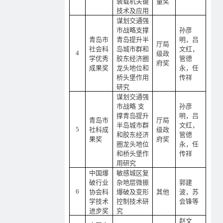
装载机关键
量奖
技术及应用
谋划交通强
市战略支撑
孙彦
青岛市
青岛提升半
明
，
吕
厅局
社会科
岛城市群和
文红
，
4
级政
学优秀
胶东经济圈
管德
府奖
成果奖
龙头地位和
永
，
任
桥头堡作用
传祥
研究
谋划交通强
市战略
支
孙彦
撑青岛提升
明
，
吕
青岛市
厅局
半岛城市群
文红
，
5
社科成
级政
和胶东经济
管德
果奖
府奖
圈龙头地位
永
，
任
和桥头堡作
传祥
用研究
中国爆
敏感城区复
破行业
杂地层微振
郭建
6
协会科
爆破及变形
其他
波
，
苏
学技术
控制技术研
会锋
等
进步奖
究
赵文