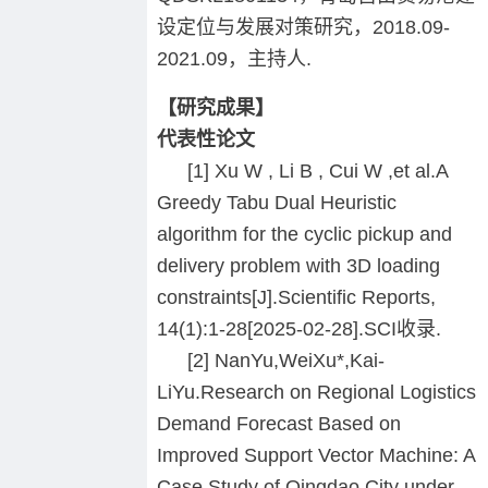
设定位与发展对策研究，2018.09-
2021.09，主持人.
【研究成果】
代表性论文
[1] Xu W , Li B , Cui W ,et al.A
Greedy Tabu Dual Heuristic
algorithm for the cyclic pickup and
delivery problem with 3D loading
constraints[J].Scientific Reports,
14(1):1-28[2025-02-28].SCI收录.
[2] NanYu,WeiXu*,Kai-
LiYu.Research on Regional Logistics
Demand Forecast Based on
Improved Support Vector Machine: A
Case Study of Qingdao City under