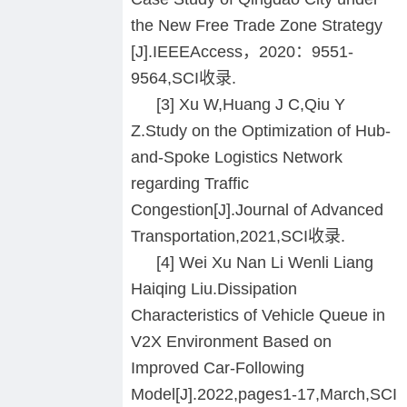
the New Free Trade Zone Strategy
[J].IEEEAccess，2020：9551-
9564,SCI收录.
[3] Xu W,Huang J C,Qiu Y
Z.Study on the Optimization of Hub-
and-Spoke Logistics Network
regarding Traffic
Congestion[J].Journal of Advanced
Transportation,2021,SCI收录.
[4] Wei Xu Nan Li Wenli Liang
Haiqing Liu.Dissipation
Characteristics of Vehicle Queue in
V2X Environment Based on
Improved Car-Following
Model[J].2022,pages1-17,March,SCI