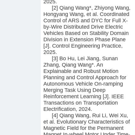
2025.
[2] Qiang Wang*, Zhiyong Wang,
Hongyang Wang, et al. Coordinated
Control of ARS and DYC for Full X-
by-Wire Distributed Drive Electric
Vehicles Based on Stability Domain
Division in Extension Phase Plane
[J]. Control Engineering Practice,
2025.
[3] Bo Hu, Lei Jiang, Sunan
Zhang, Qiang Wang*. An
Explainable and Robust Motion
Planning and Control Approach for
Autonomous Vehicle On-ramping
Merging Task Using Deep
Reinforcement Learning [J]. IEEE
Transactions on Transportation
Electrification, 2024.
[4] Qiang Wang, Rui Li, Wei Xu,
et al. Evolutionary Characteristics of
Magnetic Field for the Permanent
Magnet In-wheel Motor Under Time-