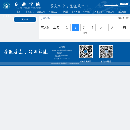
学校首页
首页
学院概况
党群工作
师资队伍
人才培养
学科专业
科学研究
人才招聘
学团工作
招生就业
理事单位
通知公告
当前位置：首页
通知公告
...
共0条
上页
1
2
3
4
5
9
下页
2/9
联系我们
通讯地址：山东省青岛市前湾港路579号
邮政编码：266590
联系电话：0532-86057885
办公信箱：jtxyxwzx@163.com
山东科技大学
嵙嵙交通微语
Copyright@山东科技大学交通学院 All Rights Reserved