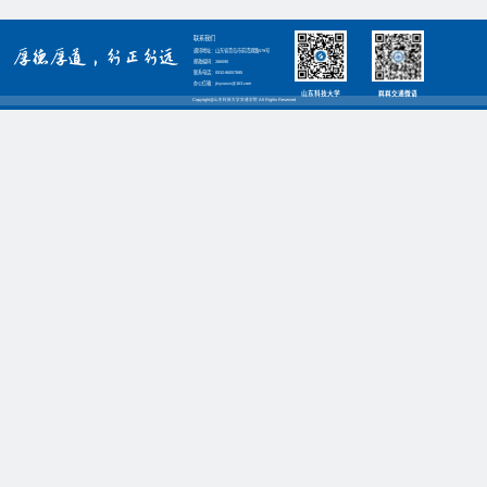
联系我们
通讯地址：山东省青岛市前湾港路579号
邮政编码：266590
联系电话：0532-86057885
办公信箱：jtxyxwzx@163.com
山东科技大学
嵙嵙交通微语
Copyright@山东科技大学交通学院 All Rights Reserved