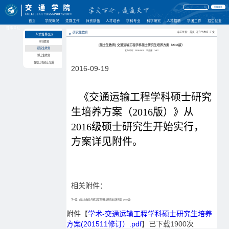
学校首页
首页
学院概况
党群工作
师资队伍
人才培养
学科专业
科学研究
人才招聘
学团工作
招生就业
理事单位
研究生教育
当前位置：首页-研究生教育-正文
人才培养(旧)
本科教育
[硕士生教育] 交通运输工程学科硕士研究生培养方案（2016版）
研究生教育
发布时间：2016-09-19
浏览量：
3467
博士生教育
在职工程硕士培养
2016-09-19
《交
通运输工程学科硕士研究
生培养方案
（2016版）》
从
2016级硕士研究生开始实行，
方案详见附件。
相关附件：
下一篇：[硕士生教育] 车辆工程学科硕士研究生培养方案（2014版）
附件【
学术-交通运输工程学科硕士研究生培养
方案(201511修订）.pdf
】已下载
1900
次