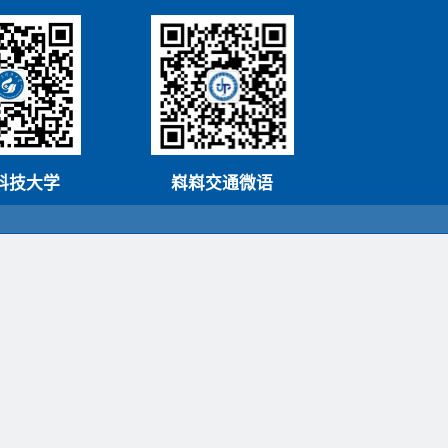
科技大学
嵙嵙交通微语