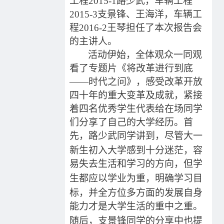
工程
20
15-1
路少武
，
车辆工程
20
15-3
支景锋、王海洋
，
车辆工
程
20
16-2
王琴担任了本次报告会
的主讲人。
活动伊始，全体观众一同观
看了专题片《将改革进行到底
——时代之问》，
感受改革开放
四十年的重大变革及成就，
紧接
着四名优秀学生代表给在场同学
们分享了自己的大学经历。首
先，路少武
同学
讲到，尽管大一
新生初入大学感到十分迷茫，容
易失去生活和学习的方向，但
学
生
都应以学业为重，明确学习目
标，并全方位多方面的发展自身
能力
才是大学生活的重中之重
。
随后，支景锋
同学
的
分享中
也提