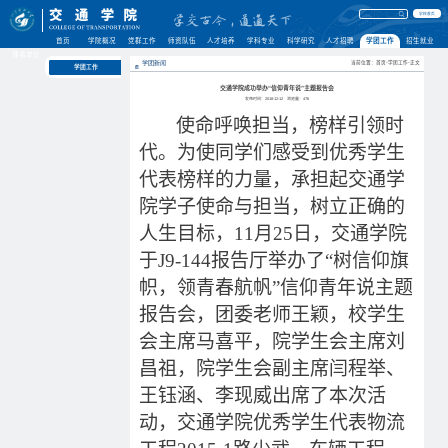
学校首页
首页
学院概况
党群工作
师资队伍
人才培养
学科专业
科学研究
人才招聘
学团工作
招生就业
理事单位
学团新闻
当前位置：首页-学团工作-正文
学团工作
交通学院成功举办“信仰青年说”主题报告会
发布时间：2018-12-12
浏览量：
476
使命呼唤担当，榜样引领时
代。为使同学们感受到优秀学生
代表榜样的力量，承担起交通学
院学子使命与担当，树立正确的
人生目标，
11
月
25
日，交通学院
于
J9-144
报告厅举办了
“
树信仰旗
帜，领青春航帆
”
信仰青年说主题
报告会，团委老师王颖，校学生
会主席马喜平，院学生会主席刘
昌祖，院学生会副主席闫程举、
王钰涵、李现威出席了本次活
动，交通学院优秀学生代表物流