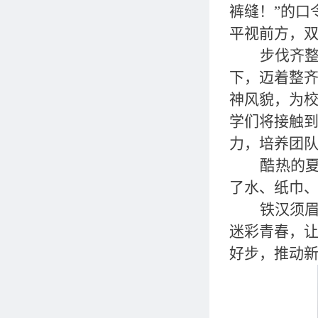
裤缝！”的口
平视前方，
步伐齐
下，迈着整
神风貌，为
学们将接触
力，培养团
酷热的
了水、纸巾
铁汉须
迷彩青春，
好步，推动